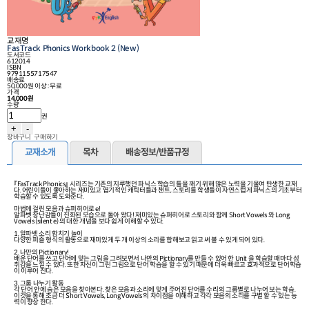
교재명
FasTrack Phonics Workbook 2 (New)
도서코드
612014
ISBN
9791155717547
배송료
50,000원 이상 : 무료
가격
14,000원
수량
권
+
-
장바구니
구매하기
교재소개
목차
배송정보/반품규정
『FasTrack Phonics』 시리즈는 기존의 지루했던 파닉스 학습의 틀을 깨기 위해 많은 노력을 기울여 탄생한 교재
다. 어린이들이 좋아하는 재미있고 엽기적인 캐릭터들과 챈트, 스토리를 학생들이 자연스럽게 파닉스의 기초부터
학습할 수 있도록 도와준다.
마법에 걸린 모음과 슈퍼히어로 e!
알파벳 장난감들이 진화된 모습으로 돌아 왔다! 재미있는 슈퍼히어로 스토리와 함께 Short Vowels 와 Long
Vowels (silent e) 의 대한 개념을 보다 쉽게 이해할 수 있다.
1. 알파벳 소리 합치기 놀이
다양한 퍼즐 형식의 활동으로 재미있게 두 개 이상의 소리를 합해보고 읽고 써 볼 수 있게 되어 있다.
2. 나만의 Pictionary!
배운 단어를 쓰고 단어에 맞는 그림을 그려보면서 나만의 Pictionary를 만들 수 있어 한 Unit 을 학습할 때마다 성
취감을 느낄 수 있다. 또한 자신이 그린 그림으로 단어 학습을 할 수 있기 때문에 더욱 빠르고 효과적으로 단어학습
이 이루어 진다.
3. 그룹 나누기 활동
각 단어 안에 숨은 모음을 찾아본다. 찾은 모음과 소리에 맞게 주어진 단어를 수리의 그룹별로 나누어 보는 학습.
이것을 통해 조금 더 Short Vowels, Long Vowels 의 차이점을 이해하고 각각 모음의 소리를 구별 할 수 있는 능
력이 향상 한다.