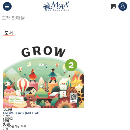
교재 판매몰
도서
교재명
GROW Basic 2 (MB + WB)
도서코드
610502
ISBN
배송료
50,000원 이상 : 무료
가격