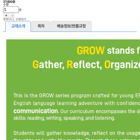
37,000원
수량
권
+
-
장바구니
구매하기
교재소개
목차
배송정보/반품규정